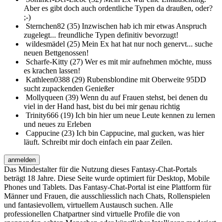
Aber es gibt doch auch ordentliche Typen da draußen, oder?
;-)
Sternchen82 (35)
Inzwischen hab ich mir etwas Anspruch
zugelegt... freundliche Typen definitiv bevorzugt!
wildesmädel (25)
Mein Ex hat hat nur noch genervt... suche
neuen Bettgenossen!
Scharfe-Kitty (27)
Wer es mit mir aufnehmen möchte, muss
es krachen lassen!
Kathleen0388 (29)
Rubensblondine mit Oberweite 95DD
sucht zupackenden Genießer
Mollyqueen (39)
Wenn du auf Frauen stehst, bei denen du
viel in der Hand hast, bist du bei mir genau richtig
Trinity666 (19)
Ich bin hier um neue Leute kennen zu lernen
und neues zu Erleben
Cappucine (23)
Ich bin Cappucine, mal gucken, was hier
läuft. Schreibt mir doch einfach ein paar Zeilen.
anmelden
Das Mindestalter für die Nutzung dieses Fantasy-Chat-Portals
beträgt 18 Jahre. Diese Seite wurde optimiert für Desktop, Mobile
Phones und Tablets. Das Fantasy-Chat-Portal ist eine Plattform für
Männer und Frauen, die ausschliesslich nach Chats, Rollenspielen
und fantasievollem, virtuellem Austausch suchen. Alle
professionellen Chatpartner sind virtuelle Profile die von