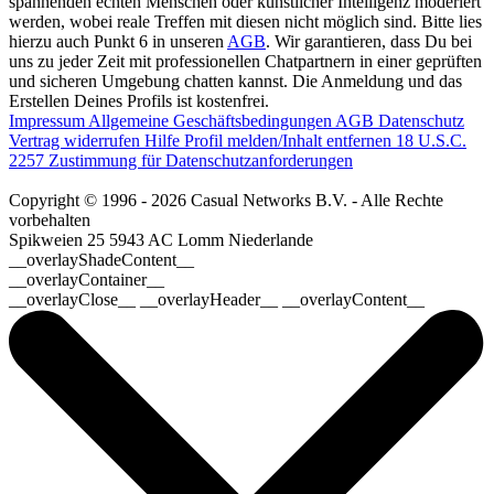
spannenden echten Menschen oder künstlicher Intelligenz moderiert
werden, wobei reale Treffen mit diesen nicht möglich sind. Bitte lies
hierzu auch Punkt 6 in unseren
AGB
. Wir garantieren, dass Du bei
uns zu jeder Zeit mit professionellen Chatpartnern in einer geprüften
und sicheren Umgebung chatten kannst. Die Anmeldung und das
Erstellen Deines Profils ist kostenfrei.
Impressum
Allgemeine Geschäftsbedingungen
AGB
Datenschutz
Vertrag widerrufen
Hilfe
Profil melden/Inhalt entfernen
18 U.S.C.
2257 Zustimmung für Datenschutzanforderungen
Copyright © 1996 - 2026 Casual Networks B.V. - Alle Rechte
vorbehalten
Spikweien 25
5943 AC Lomm
Niederlande
__overlayShadeContent__
__overlayContainer__
__overlayClose__ __overlayHeader__ __overlayContent__