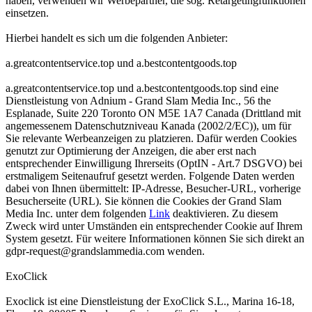
haben, verwenden wir Werbepartner, die sog. Retargetingfunktionen
einsetzen.
Hierbei handelt es sich um die folgenden Anbieter:
a.greatcontentservice.top und a.bestcontentgoods.top
a.greatcontentservice.top und a.bestcontentgoods.top sind eine
Dienstleistung von Adnium - Grand Slam Media Inc., 56 the
Esplanade, Suite 220 Toronto ON M5E 1A7 Canada (Drittland mit
angemessenem Datenschutzniveau Kanada (2002/2/EC)), um für
Sie relevante Werbeanzeigen zu platzieren. Dafür werden Cookies
genutzt zur Optimierung der Anzeigen, die aber erst nach
entsprechender Einwilligung Ihrerseits (OptIN - Art.7 DSGVO) bei
erstmaligem Seitenaufruf gesetzt werden. Folgende Daten werden
dabei von Ihnen übermittelt: IP-Adresse, Besucher-URL, vorherige
Besucherseite (URL). Sie können die Cookies der Grand Slam
Media Inc. unter dem folgenden
Link
deaktivieren. Zu diesem
Zweck wird unter Umständen ein entsprechender Cookie auf Ihrem
System gesetzt. Für weitere Informationen können Sie sich direkt an
gdpr-request@grandslammedia.com
wenden.
ExoClick
Exoclick ist eine Dienstleistung der ExoClick S.L., Marina 16-18,