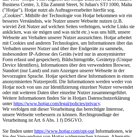
Business Centre, 3, Elia Zammit Street, St Julian's STJ 1000, Malta
("Hotjar"). Hotjar nutzt als Auftragsverarbeiter hierfür sog.
„Cookies“. Mithilfe der Technologie von Hotjar bekommen wir ein
besseres Verständnis, wie Nutzer unsere Webseite nutzen (z.B.
wieviel Zeit Nutzer auf welchen Seiten verbringen, welche Links sie
anklicken, was sie mögen und was nicht etc.) was uns hilft, unsere
Webseite am Verhalten unserer Nutzer auszurichten. Hotjar arbeitet
mit Cookies und anderen Technologien, um Informationen über das
Verhalten unserer Nutzer und über ihre Endgeräte zu sammeln,
insbesondere IP-Adresse des Geräts (wird nur in anonymisierter
Form erfasst und gespeichert), Bildschirmgröße, Gerätetyp (Unique
Device Identifiers), Informationen über den verwendeten Browser,
Standort (nur Land) und zum Anzeigen unserer Webseite in der
bevorzugten Sprache. Hotjar speichert diese Informationen in einem
anonymisierten Nutzerprofil. Die Informationen werden weder von
Hotjar noch von uns zur Identifizierung einzelner Nutzer verwendet
oder mit weiteren Daten über einzelne Nutzer zusammengeführt.
Weitere Informationen finden Sie in Hotjars Datenschutzerklärung
unter
https://www.hotjar.com/legal/policies/privacy
.
Wir verfolgen mit dieser Verarbeitung das berechtigte Interesse,
unsere Webseite verbessern zu können. Rechtsgrundlage der
Verarbeitung ist Art. 6 Abs. 1 f) DSGVO.
Sie finden unter
https://www.hotjar.com/opt-out
Informationen, wie
Sie der Verwendung von Hotjar widersprechen können. Alternativ