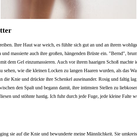
tter
ben. Ihre Haut war weich, es fühlte sich gut an und an ihrem wohligen
 und massierte auch ihre großen, hängenden Brüste ein. "Bernd", brummte
mit dem Gel einzumassieren. Auch vor ihrem haarigen Schoß machte ich
 sehen, wie die kleinen Locken zu langen Haaren wurden, als das Was
n die Knie und drückte ihre Schenkel auseinander. Rosig und faltig la
ischen den Spalt und begann damit, ihre intimsten Stellen zu liebkose
liesen und stöhnte hastig. Ich fuhr durch jede Fuge, jede kleine Falte
ng sie auf die Knie und bewunderte meine Männlichkeit. Sie umkreiste