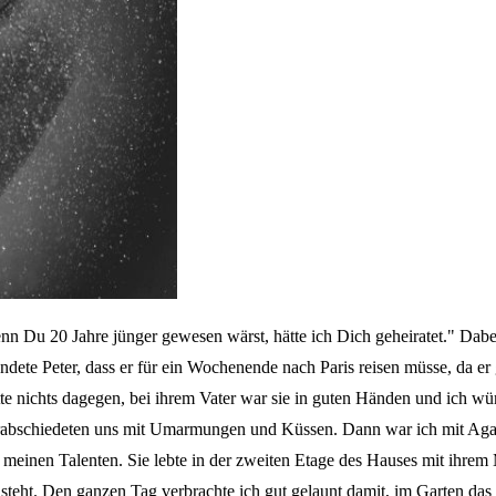
n Du 20 Jahre jünger gewesen wärst, hätte ich Dich geheiratet." Dabei
ndete Peter, dass er für ein Wochenende nach Paris reisen müsse, da e
 hatte nichts dagegen, bei ihrem Vater war sie in guten Händen und ich
erabschiedeten uns mit Umarmungen und Küssen. Dann war ich mit Agathe
einen Talenten. Sie lebte in der zweiten Etage des Hauses mit ihrem M
 steht. Den ganzen Tag verbrachte ich gut gelaunt damit, im Garten das