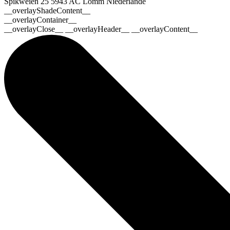
Spikweien 25
5943 AC Lomm
Niederlande
__overlayShadeContent__
__overlayContainer__
__overlayClose__ __overlayHeader__ __overlayContent__