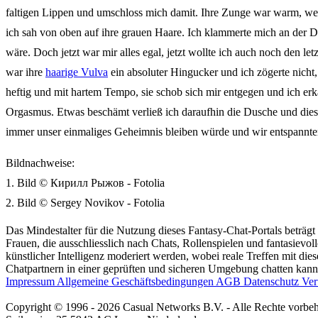
faltigen Lippen und umschloss mich damit. Ihre Zunge war warm, weic
ich sah von oben auf ihre grauen Haare. Ich klammerte mich an der D
wäre. Doch jetzt war mir alles egal, jetzt wollte ich auch noch den l
war ihre
haarige Vulva
ein absoluter Hingucker und ich zögerte nicht, 
heftig und mit hartem Tempo, sie schob sich mir entgegen und ich er
Orgasmus. Etwas beschämt verließ ich daraufhin die Dusche und diesm
immer unser einmaliges Geheimnis bleiben würde und wir entspannte
Bildnachweise:
1. Bild © Кирилл Рыжов - Fotolia
2. Bild © Sergey Novikov - Fotolia
Das Mindestalter für die Nutzung dieses Fantasy-Chat-Portals beträgt
Frauen, die ausschliesslich nach Chats, Rollenspielen und fantasievo
künstlicher Intelligenz moderiert werden, wobei reale Treffen mit dies
Chatpartnern in einer geprüften und sicheren Umgebung chatten kannst
Impressum
Allgemeine Geschäftsbedingungen
AGB
Datenschutz
Ver
Copyright © 1996 - 2026 Casual Networks B.V. - Alle Rechte vorbeh