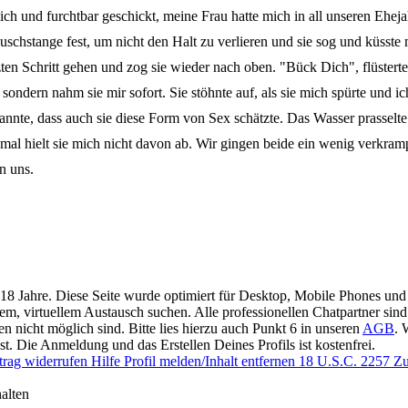
h und furchtbar geschickt, meine Frau hatte mich in all unseren Ehej
uschstange fest, um nicht den Halt zu verlieren und sie sog und küsst
etzten Schritt gehen und zog sie wieder nach oben. "Bück Dich", flüster
sondern nahm sie mir sofort. Sie stöhnte auf, als sie mich spürte und ich
kannte, dass auch sie diese Form von Sex schätzte. Das Wasser prassel
al hielt sie mich nicht davon ab. Wir gingen beide ein wenig verkrampf
n uns.
 18 Jahre. Diese Seite wurde optimiert für Desktop, Mobile Phones und 
llem, virtuellem Austausch suchen. Alle professionellen Chatpartner sin
en nicht möglich sind. Bitte lies hierzu auch Punkt 6 in unseren
AGB
. 
. Die Anmeldung und das Erstellen Deines Profils ist kostenfrei.
trag widerrufen
Hilfe
Profil melden/Inhalt entfernen
18 U.S.C. 2257 Zu
alten