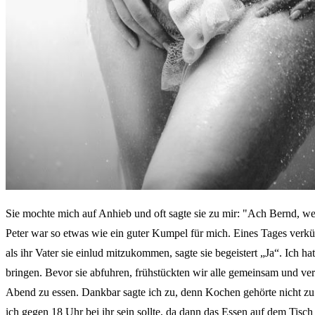
Sie mochte mich auf Anhieb und oft sagte sie zu mir: "Ach Bernd, wen
Peter war so etwas wie ein guter Kumpel für mich. Eines Tages verkü
als ihr Vater sie einlud mitzukommen, sagte sie begeistert „Ja“. Ich
bringen. Bevor sie abfuhren, frühstückten wir alle gemeinsam und v
Abend zu essen. Dankbar sagte ich zu, denn Kochen gehörte nicht zu m
ich gegen 18 Uhr bei ihr sein sollte, da dann das Essen auf dem Tisch