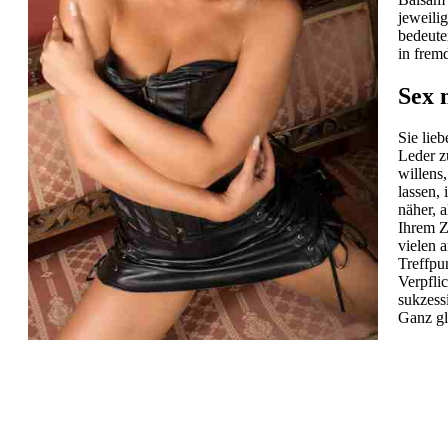
jeweili
bedeute
in frem
Sex 
Sie lie
Leder z
willens
lassen,
näher, 
Ihrem Z
vielen 
Treffpu
Verpfli
sukzess
Ganz gl