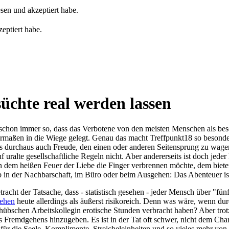
sen und akzeptiert habe.
eptiert habe.
chte real werden lassen
schon immer so, dass das Verbotene von den meisten Menschen als be
rmaßen in die Wiege gelegt. Genau das macht Treffpunkt18 so besonde
s durchaus auch Freude, den einen oder anderen Seitensprung zu wage
uf uralte gesellschaftliche Regeln nicht. Aber andererseits ist doch j
n dem heißen Feuer der Liebe die Finger verbrennen möchte, dem biete
b in der Nachbarschaft, im Büro oder beim Ausgehen: Das Abenteuer ist o
racht der Tatsache, dass - statistisch gesehen - jeder Mensch über "fünf
ehen
heute allerdings als äußerst risikoreich. Denn was wäre, wenn du
 hübschen Arbeitskollegin erotische Stunden verbracht haben? Aber trot
s Fremdgehens hinzugeben. Es ist in der Tat oft schwer, nicht dem Cha
für die Seele, Komplimente, Streicheleinheiten und so vieles mehr vo