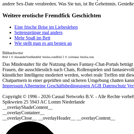
andere Sex-Date verabreden. Was Sie tun, ist Ihr Geheimnis. Genieß
Weitere erotische Fremdfick Geschichten
Eine frische Brise im Liebesleben
Seitensprünge mal anders
Mehr Spaß im Bett
Wie stellt man es am besten an
Bildnachweise
Bild 1 © AlexanderVonHatzfeld/ fotolia.comBild 2 © svittlana/ fotolia.com
Das Mindestalter für die Nutzung dieses Fantasy-Chat-Portals beträgt
Frauen, die ausschliesslich nach Chats, Rollenspielen und fantasievo
künstlicher Intelligenz moderiert werden, wobei reale Treffen mit dies
Chatpartnern in einer geprüften und sicheren Umgebung chatten kannst
Impressum
Allgemeine Geschäftsbedingungen
AGB
Datenschutz
Ver
Copyright © 1996 - 2026 Casual Networks B.V. - Alle Rechte vorbeh
Spikweien 25
5943 AC Lomm
Niederlande
__overlayShadeContent__
__overlayContainer__
__overlayClose__ __overlayHeader__ __overlayContent__