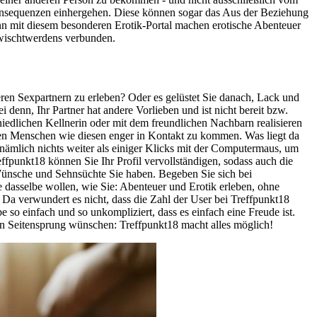
nsequenzen einhergehen. Diese können sogar das Aus der Beziehung
nn mit diesem besonderen Erotik-Portal machen erotische Abenteuer
rwischtwerdens verbunden.
ren Sexpartnern zu erleben? Oder es gelüstet Sie danach, Lack und
denn, Ihr Partner hat andere Vorlieben und ist nicht bereit bzw.
niedlichen Kellnerin oder mit dem freundlichen Nachbarn realisieren
enden Menschen wie diesen enger in Kontakt zu kommen. Was liegt da
nämlich nichts weiter als einiger Klicks mit der Computermaus, um
fpunkt18 können Sie Ihr Profil vervollständigen, sodass auch die
Wünsche und Sehnsüchte Sie haben. Begeben Sie sich bei
 dasselbe wollen, wie Sie: Abenteuer und Erotik erleben, ohne
 Da verwundert es nicht, dass die Zahl der User bei Treffpunkt18
e so einfach und so unkompliziert, dass es einfach eine Freude ist.
nen Seitensprung wünschen: Treffpunkt18 macht alles möglich!