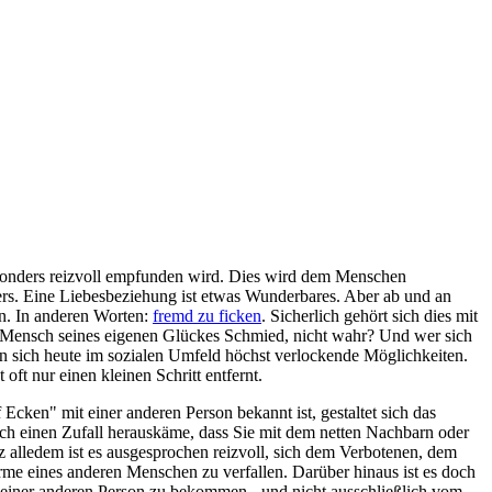
sonders reizvoll empfunden wird. Dies wird dem Menschen
rs. Eine Liebesbeziehung ist etwas Wunderbares. Aber ab und an
n. In anderen Worten:
fremd zu ficken
. Sicherlich gehört sich dies mit
eder Mensch seines eigenen Glückes Schmied, nicht wahr? Und wer sich
n sich heute im sozialen Umfeld höchst verlockende Möglichkeiten.
ft nur einen kleinen Schritt entfernt.
 Ecken" mit einer anderen Person bekannt ist, gestaltet sich das
rch einen Zufall herauskäme, dass Sie mit dem netten Nachbarn oder
z alledem ist es ausgesprochen reizvoll, sich dem Verbotenen, dem
rme eines anderen Menschen zu verfallen. Darüber hinaus ist es doch
n einer anderen Person zu bekommen - und nicht ausschließlich vom